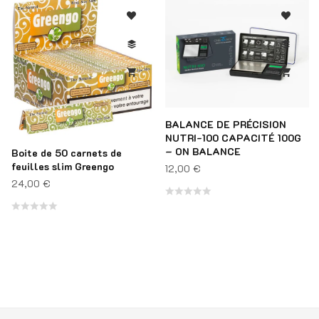
BALANCE DE PRÉCISION
NUTRI-100 CAPACITÉ 100G
– ON BALANCE
Boite de 50 carnets de
feuilles slim Greengo
12,00
€
24,00
€
Note
Note
0
0
sur
sur
5
5