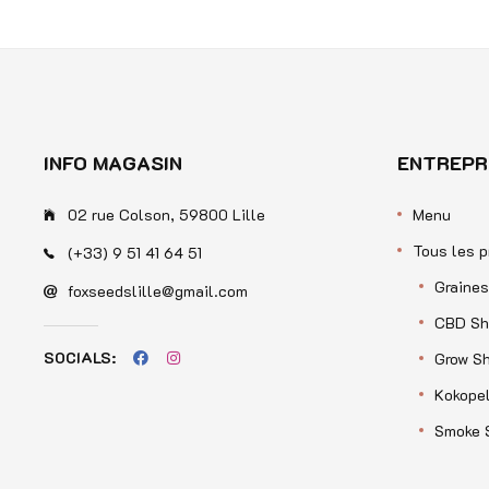
5
INFO MAGASIN
ENTREPR
02 rue Colson, 59800 Lille
Menu
Tous les p
(+33) 9 51 41 64 51
Graines
foxseedslille@gmail.com
CBD Sh
SOCIALS:
Grow S
Kokopel
Smoke 