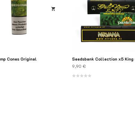
mp Cones Original
Seedsbank Collection x5 King s
9,90
€
Note
0
sur
5