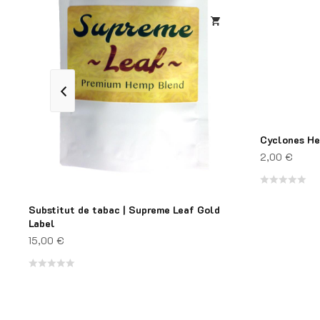
Cyclones He
2,00
€
Note
Substitut de tabac | Supreme Leaf Gold
0
Label
sur
15,00
€
5
Note
0
sur