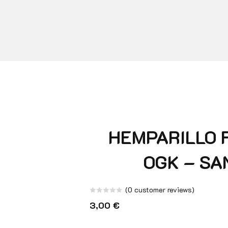
HEMPARILLO 
OGK – SA
(
0
customer reviews)
Note
3,00
€
0