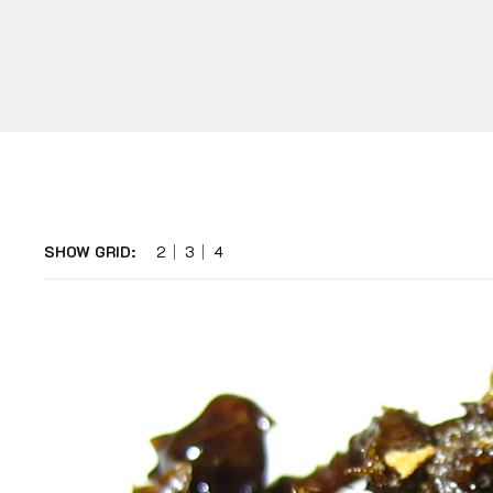
SHOW GRID:
2
3
4