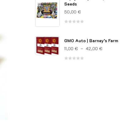
sur
Seeds
5
50,00
€
Note
0
GMO Auto | Barney’s Farm
sur
Plage de prix : 1
11,00
€
–
42,00
€
5
Note
0
sur
5