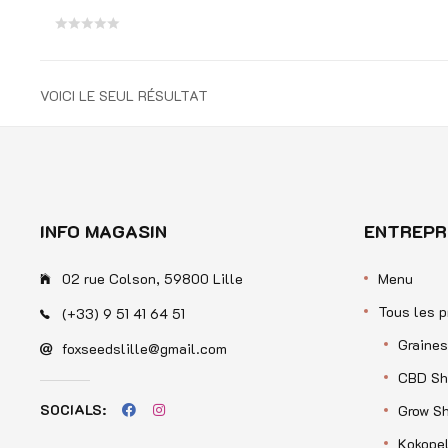
Note
0
VOICI LE SEUL RÉSULTAT
sur
5
INFO MAGASIN
ENTREPR
02 rue Colson, 59800 Lille
Menu
Tous les p
(+33) 9 51 41 64 51
Graines
foxseedslille@gmail.com
CBD Sh
SOCIALS:
Grow S
Kokopel