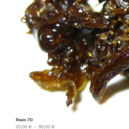
Rosin 70
Plage de prix : 20,00 € à 80,00 €
20,00
€
–
80,00
€