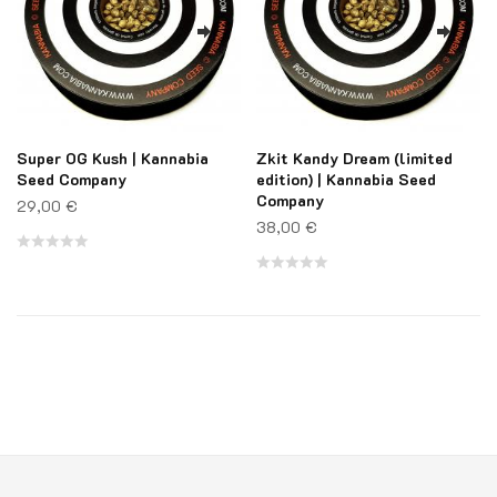
Super OG Kush | Kannabia
Zkit Kandy Dream (limited
Seed Company
edition) | Kannabia Seed
Company
29,00
€
38,00
€
Note
Note
0
0
sur
sur
5
5