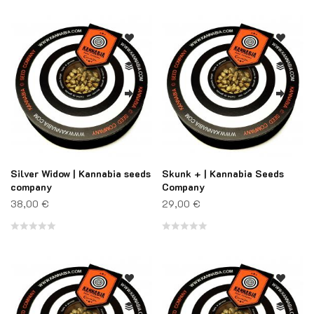
Note
Note
0
0
sur
sur
5
5
Silver Widow | Kannabia seeds
Skunk + | Kannabia Seeds
company
Company
38,00
€
29,00
€
Note
Note
0
0
sur
sur
5
5