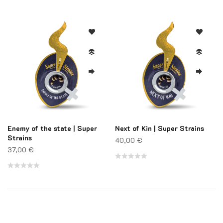
Note
Note
0
0
sur
sur
5
5
Enemy of the state | Super
Next of Kin | Super Strains
Strains
40,00
€
37,00
€
Note
Note
0
0
sur
sur
5
5