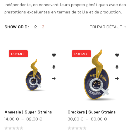
indépendante, en concevant leurs propres génétiques avec des
prestations excellentes en termes de taille et de production.
SHOW GRID:
2
3
TRI PAR DÉFAUT
e prix : 11,00 € à 42,00 €
PROMO !
PROMO !
Amnesia | Super Strains
Crackers | Super Strains
Plage de prix : 14,00 € à 82,00 €
Plage de pri
14,00
€
–
82,00
€
30,00
€
–
80,00
€