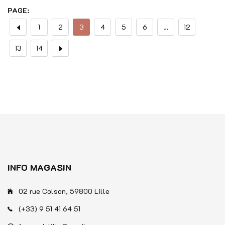
sur
PAGE:
5
1
2
3
4
5
6
…
12
13
14
INFO MAGASIN
02 rue Colson, 59800 Lille
(+33) 9 51 41 64 51