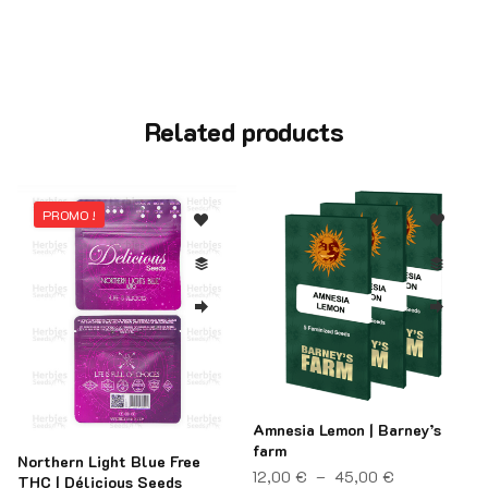
Related products
PROMO !
Amnesia Lemon | Barney’s
farm
ix : 14,00 € à 91,00 €
Northern Light Blue Free
Plage de pri
12,00
€
–
45,00
€
THC | Délicious Seeds