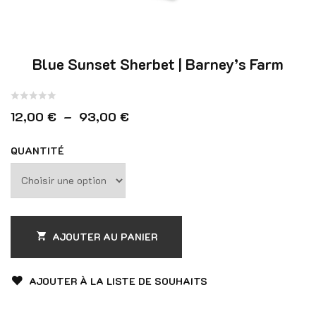
Blue Sunset Sherbet | Barney’s Farm
Note
Plage de prix : 12,00 € à 93,00
12,00
€
–
93,00
€
0
sur
QUANTITÉ
5
AJOUTER AU PANIER
AJOUTER À LA LISTE DE SOUHAITS