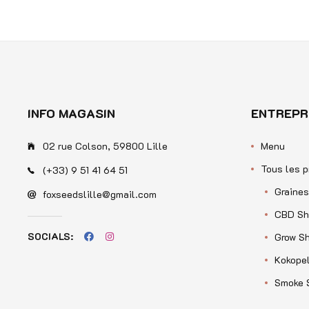
sur
5
INFO MAGASIN
ENTREPR
02 rue Colson, 59800 Lille
Menu
Tous les p
(+33) 9 51 41 64 51
Graines
foxseedslille@gmail.com
CBD Sh
SOCIALS:
Grow S
Kokopel
Smoke 