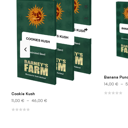
Banana Punc
 à 42,00 €
14,00
€
–
5
Cookie Kush
Note
Plage de prix : 11,00 € à 46,00 €
11,00
€
–
46,00
€
0
sur
Note
5
0