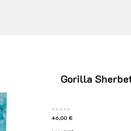
Gorilla Sherbet
Note
46,00
€
0