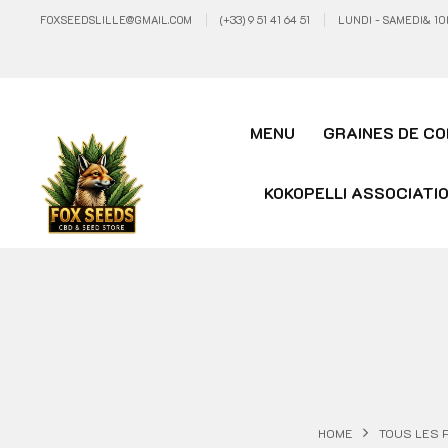
FOXSEEDSLILLE@GMAIL.COM
(+33) 9 51 41 64 51
LUNDI - SAMEDI& 10
MENU
GRAINES DE CO
KOKOPELLI ASSOCIATI
HOME
TOUS LES 