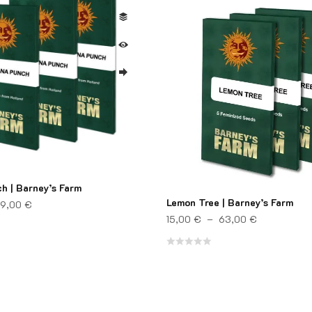
h | Barney’s Farm
Lemon Tree | Barney’s Farm
Plage de prix : 14,00 € à 59,00 €
9,00
€
Plage de pr
15,00
€
–
63,00
€
Note
0
sur
5