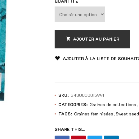
sur
QUANTITÉ
5
AJOUTER AU PANIER
AJOUTER À LA LISTE DE SOUHAIT
SKU:
3430000015991
CATEGORIES:
Graines de collections
TAGS:
Graines féminisées
Sweet see
SHARE THIS...