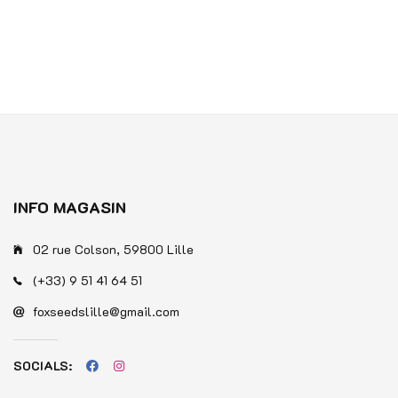
Note
0
0
sur
sur
5
5
INFO MAGASIN
02 rue Colson, 59800 Lille
(+33) 9 51 41 64 51
foxseedslille@gmail.com
SOCIALS: