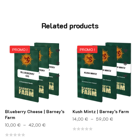
Related products
PROMO !
PROMO !
Blueberry Cheese | Barney’s
Kush Mintz | Barney’s Farm
Farm
Plage de pri
14,00
€
–
59,00
€
Plage de prix : 10,00 € à 42,00 €
10,00
€
–
42,00
€
ix : 11,00 € à 46,00 €
Note