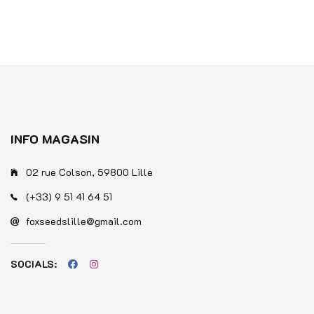
0
0
sur
sur
5
5
INFO MAGASIN
02 rue Colson, 59800 Lille
(+33) 9 51 41 64 51
foxseedslille@gmail.com
SOCIALS: