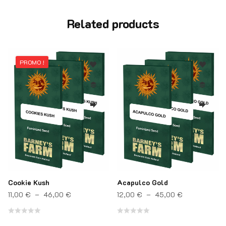
Related products
PROMO !
Cookie Kush
Acapulco Gold
rix : 12,00 € à 45,00 €
Plage de prix : 11,00 € à 46,00 €
Plage de pri
11,00
€
–
46,00
€
12,00
€
–
45,00
€
Note
Note