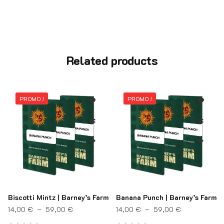
Related products
PROMO !
PROMO !
Biscotti Mintz | Barney’s Farm
Banana Punch | Barney’s Farm
Plage de prix : 14,00 € à 59,00 €
Plage de pri
14,00
€
–
59,00
€
14,00
€
–
59,00
€