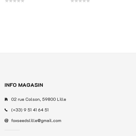
ix : 11,00 € à 46,00 €
Note
Note
0
0
sur
sur
5
5
INFO MAGASIN
02 rue Colson, 59800 Lille
(+33) 9 51 41 64 51
foxseedslille@gmail.com