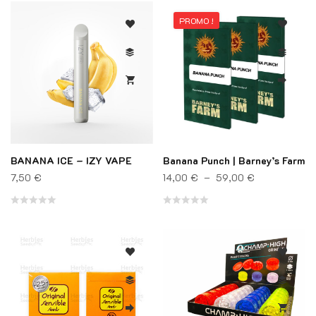
PROMO !
BANANA ICE – IZY VAPE
Banana Punch | Barney’s Farm
Plage de prix
7,50
€
14,00
€
–
59,00
€
Note
Note
0
0
sur
sur
5
5