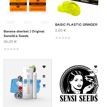
BASIC PLASTIC GRINDER
2,00
€
Banana sherbet | Original
Sensible Seeds
36,00
€
Note
0
Note
sur
0
5
sur
5