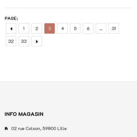
Note
0
sur
PAGE:
5
1
2
3
4
5
6
…
31
32
33
INFO MAGASIN
02 rue Colson, 59800 Lille