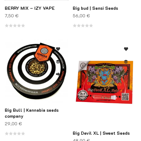
BERRY MIX – IZY VAPE
Big bud | Sensi Seeds
7,50
€
56,00
€
Note
Note
0
0
sur
sur
5
5
Big Bull | Kannabia seeds
company
29,00
€
Big Devil XL | Sweet Seeds
48,90
€