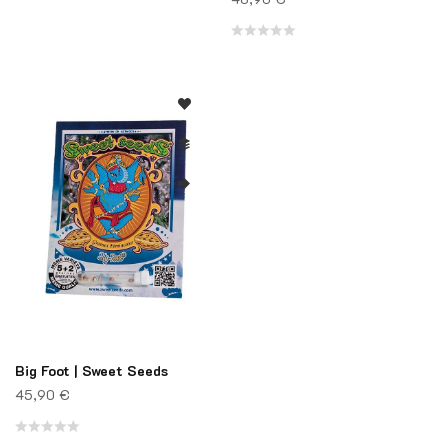
Note
0
sur
Note
5
0
sur
5
Big Foot | Sweet Seeds
45,90
€