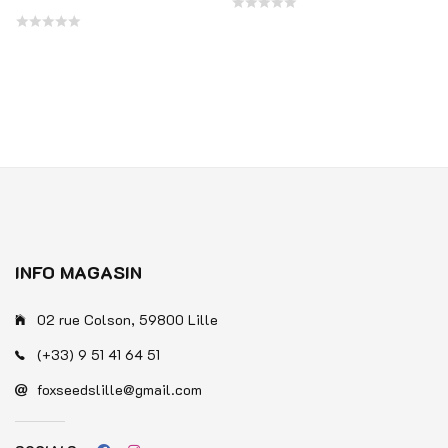
Note
Note
0
0
sur
sur
5
5
INFO MAGASIN
02 rue Colson, 59800 Lille
(+33) 9 51 41 64 51
foxseedslille@gmail.com