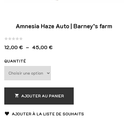
Amnesia Haze Auto | Barney’s farm
Note
Plage de prix : 12,00 € à 45,0
12,00
€
–
45,00
€
0
sur
QUANTITÉ
5
AJOUTER AU PANIER
AJOUTER À LA LISTE DE SOUHAITS