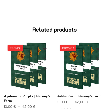
Related products
PROMO !
PROMO !
Ayahuasca Purple | Barney’s
Bubba Kush | Barney’s Farm
Farm
Plage de pri
10,00
€
–
42,00
€
rix : 15,00 € à 63,00 €
Plage de prix : 10,00 € à 42,00 €
10,00
€
–
42,00
€