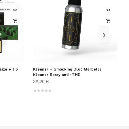
ize + tip
Kleaner – Smocking Club Marbella
C
Kleaner Spray anti-THC
2
29,90
€
N
Note
0
0
s
sur
5
5