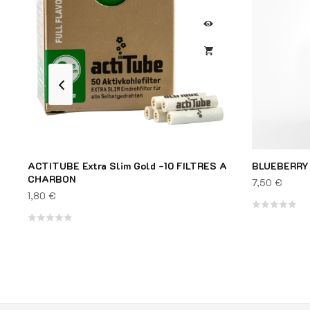
ACTITUBE Extra Slim Gold -10 FILTRES A
BLUEBERRY 
CHARBON
7,50
€
1,80
€
Note
Note
0
0
sur
sur
5
5