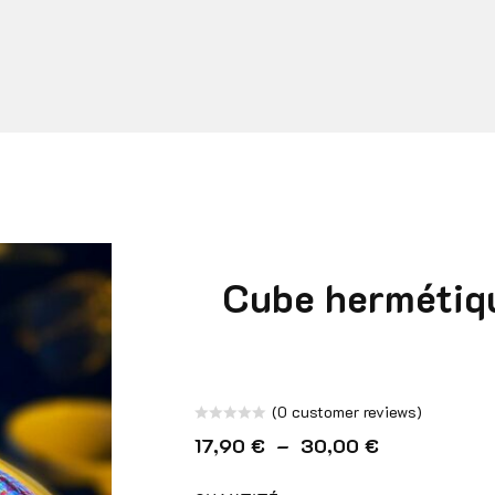
Cube hermétiqu
(
0
customer reviews)
Note
Plage de pri
17,90
€
–
30,00
€
0