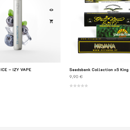
ICE – IZY VAPE
Seedsbank Collection x5 King s
9,90
€
Note
0
sur
5