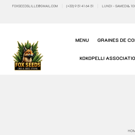
FOXSEEDSLILLE@GMAIL.COM
(+33) 9 51 41 64 51
LUNDI - SAMEDI& 10
MENU
GRAINES DE CO
KOKOPELLI ASSOCIATI
HO