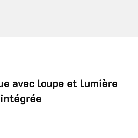
e avec loupe et lumière
intégrée
x : 17,90 € à 30,00 €