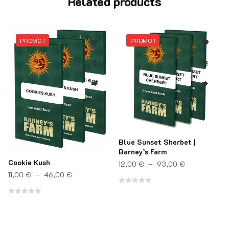
Related products
PROMO !
PROMO !
Blue Sunset Sherbet |
Barney’s Farm
Cookie Kush
Plage de pri
12,00
€
–
93,00
€
Plage de prix : 11,00 € à 46,00 €
11,00
€
–
46,00
€
Note
Note
0
0
sur