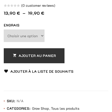
(
0
customer reviews)
Note
Plage de prix : 13,90 € à 19,90 
13,90
€
–
19,90
€
0
sur
ENGRAIS
5
AJOUTER AU PANIER
AJOUTER À LA LISTE DE SOUHAITS
SKU:
N/A
CATEGORIES:
Grow Shop
Tous les produits