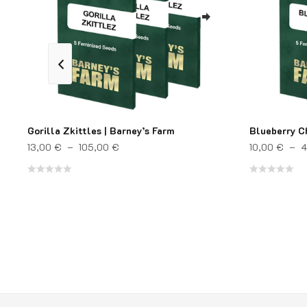
Gorilla Zkittles | Barney’s Farm
Blueberry C
Plage de prix : 13,00 € à 105,00 €
13,00
€
–
105,00
€
10,00
€
–
4
Note
Note
à 46,00 €
0
0
sur
sur
5
5