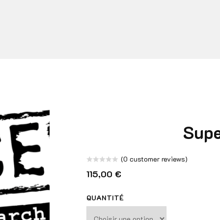
Supe
(
0
customer reviews)
Note
115,00
€
0
sur
QUANTITÉ
5