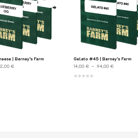
heese | Barney’s Farm
Gelato #45 | Barney’s Farm
Plage de prix : 10,00 € à 42,00 €
Plage de pr
2,00
€
14,00
€
–
94,00
€
Note
0
sur
5