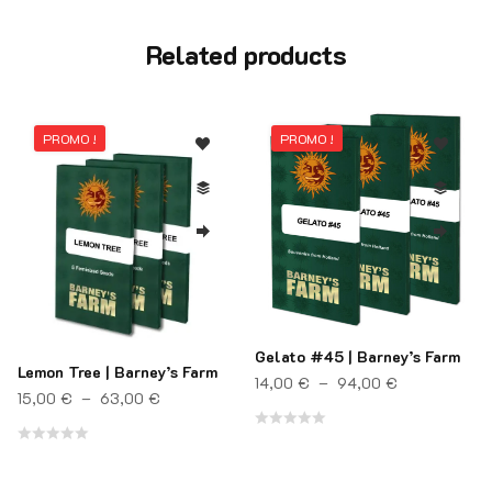
Related products
PROMO !
PROMO !
Gelato #45 | Barney’s Farm
Lemon Tree | Barney’s Farm
rix : 10,00 € à 42,00 €
Plage de pri
14,00
€
–
94,00
€
Plage de prix : 15,00 € à 63,00 €
15,00
€
–
63,00
€
Note
Note
0
0