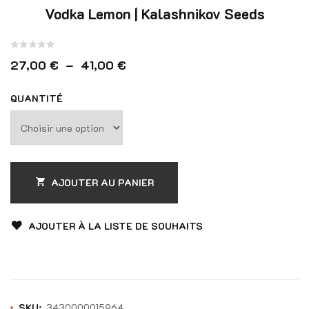
Vodka Lemon | Kalashnikov Seeds
Note
Plage de prix : 27,00 € à 41,00
27,00
€
–
41,00
€
0
sur
QUANTITÉ
5
AJOUTER AU PANIER
AJOUTER À LA LISTE DE SOUHAITS
SKU:
3430000015964