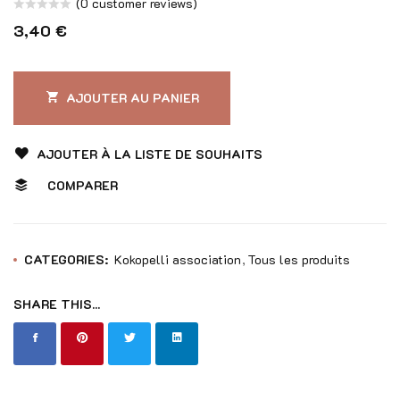
(
0
customer reviews)
Note
3,40
€
0
sur
5
AJOUTER AU PANIER
AJOUTER À LA LISTE DE SOUHAITS
COMPARER
CATEGORIES:
Kokopelli association
Tous les produits
SHARE THIS...